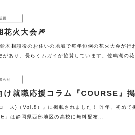
話題
湖花火大会🎆
）に鈴木相談役のお住いの地域で毎年恒例の花火大会が
史があり、長らくムガイが協賛しています。佐鳴湖の花火
知らせ
向け就職応援コラム『COURSE』掲
E(コース)（Vol.8）』に掲載されました！ 昨年、初め
SE」は静岡県西部地区の高校に無料配布...