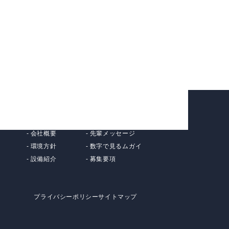
お問い合わせ
報
新着情報
企業情報
採用情報
代表挨拶
採用情報
会社概要
先輩メッセージ
環境方針
数字で見るムガイ
設備紹介
募集要項
プライバシーポリシー
サイトマップ