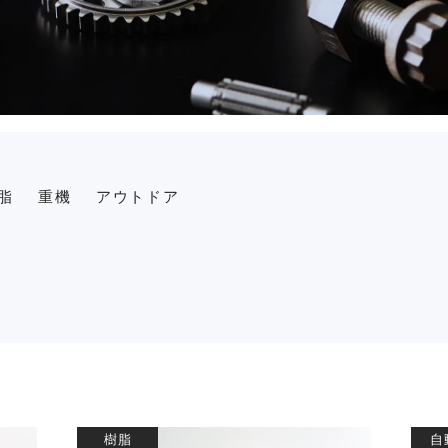
脂
重機
アウトドア
樹脂
自