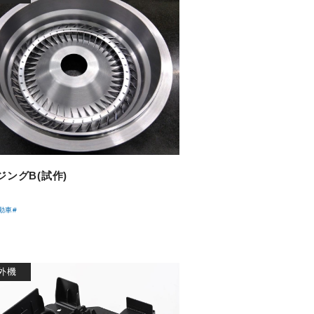
ジングB(試作)
動車
#
外機