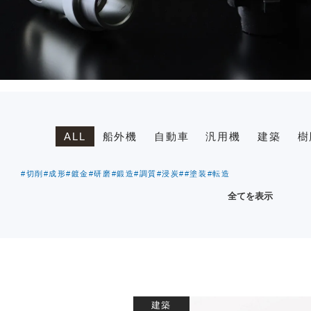
ALL
船外機
自動車
汎用機
建築
樹
#切削
#成形
#鍍金
#研磨
#鍛造
#調質
#浸炭
#
#塗装
#転造
全てを表示
建築