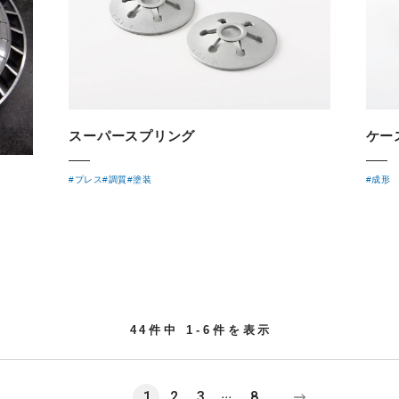
スーパースプリング
ケー
#プレス
#調質
#塗装
#成形
44件中 1-6件を表示
...
1
2
3
8