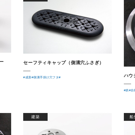
ー
セーフティキャップ（側溝穴ふさぎ）
ハウ
#成形
#側溝手掛け穴フタ
#
#鉄
#自
建築
船