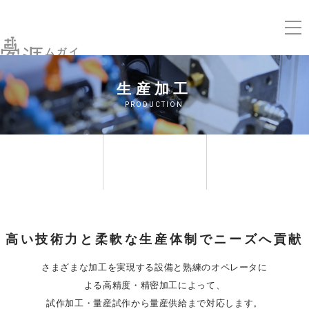
ムガイ
生産加工
PRODUCTION
生産加工
品質保証
開発製品
高い技術力と柔軟な生産体制でニーズへ貢献
さまざまな加工を実現する設備と熟練のオペレータに
よる高精度・精密加工によって、
試作加工・量産試作から量産供給まで対応します。