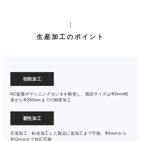
生産加工のポイント
切削加工
NC旋盤やマシニングセンタを駆使し、製品サイズはΦ3mm程
度からΦ200mmまでの精密加工
塑性加工
圧造加工・転造加工した製品に追加工まで可能。Φ6mmから
Φ12mmまで対応可能